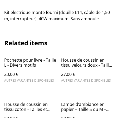
Kit électrique monté fourni (douille E14, câble de 1,50
m, interrupteur). 40W maximum. Sans ampoule.
Related items
Pochette pour livre - Taille
Housse de coussin en
L - Divers motifs
tissu velours doux - Tailles
et motifs divers
23,00 €
27,00 €
AUTRES VARIANTES DISPONIBLES
AUTRES VARIANTES DISPONIBLES
Housse de coussin en
Lampe d’ambiance en
tissu coton - Tailles et
papier – Taille S ou M –
motifs divers
1ère série